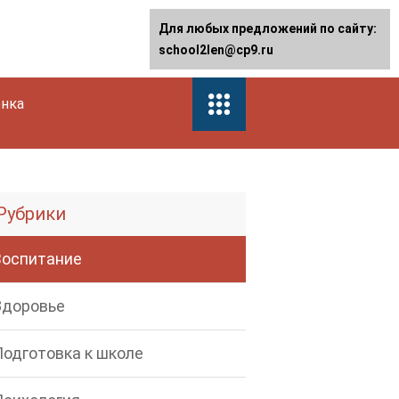
Для любых предложений по сайту:
school2len@cp9.ru
енка
Рубрики
Воспитание
Здоровье
Подготовка к школе