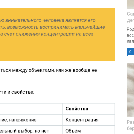
Cа
ю внимательного человека является его
де
ть, возможность воспринимать мельчайшие
Род
за счет снижения концентрации на всех
вос
явл
0
ться между объектами, или же вообще не
ти и свойства:
Свойства
лие, напряжение
Концентрация
Ра
бе
ельный выбор, но нет
Объём