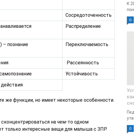
К 2
пон
Сосредоточенность
0
танавливается
Распределение
 – познание
Переключаемость
ения
Рассеянность
 самопознание
Устойчивость
 действия
Ус
ка
те же функции, но имеет некоторые особенности.
сн
Пед
утв
ь сконцентрироваться на чем-то одном
ет только интересные вещи для малыша с ЗПР.
0