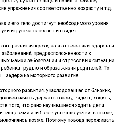
 цветку нужны солнце и полив, а ребенку
кие упражнения соответственно возрасту и т.д.
ека и его тело достигнут необходимого уровня
руки игрушки, поползет и пойдет.
кого развития крохи, но и от генетики, здоровья
х заболеваний, предрасположенности к
нных мамой заболеваний и стрессовых ситуаций
 ребенка грудью и образа
жизни родителей. То
н – задержка моторного развития.
торного развития, унаследованная от близких,
должен начать держать голову, сидеть, ходить,
тв того, что рано научившиеся ходить дети
 танцорами или более успешно учатся в школе,
и включились позже. Поэтому повода переживать