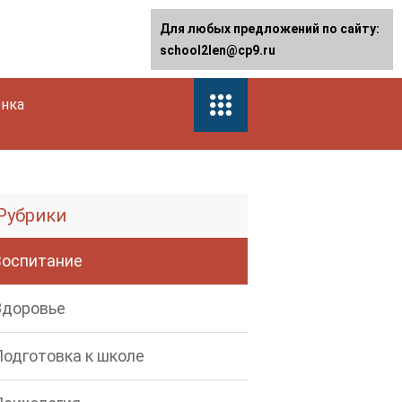
Для любых предложений по сайту:
school2len@cp9.ru
енка
Рубрики
Воспитание
Здоровье
Подготовка к школе