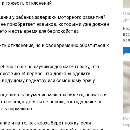
 и тяжесть отклонений.
Cа
ании у ребенка задержки моторного развития?
де
 не приобретает навыков, которыми уже должен
Род
то и есть время для беспокойства.
вос
явл
ить отклонения, но и своевременно обратиться к
0
ребенок еще не научился держать голову, это
действию. И первое, что должны сделать
и
ведущему педиатру или семейному врачу.
асценивать неумение малыша сидеть, ползать и
 не сел, к девяти не пополз, а к году даже не
сть нормально.
Ра
ние и на то, как кроха берет ложку: если
бе
менем уже вовсю орудуют пищей в тарелках, –