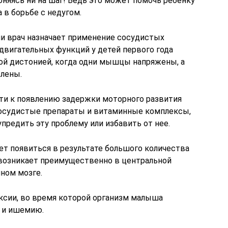
няясь ни на шаг! Ведь это может помочь ребенку
 в борьбе с недугом.
сли врач назначает применение сосудистых
двигательных функций у детей первого года
й дистонией, когда одни мышцы напряжены, а
блены.
и к появлению задержки моторного развития
Сосудистые препараты и витаминные комплексы,
редить эту проблему или избавить от нее.
т появиться в результате большого количества
 возникает преимущественно в центральной
ном мозге.
ксии, во время которой организм малыша
 и ишемию.