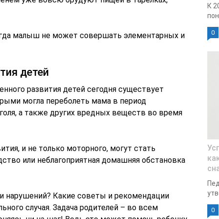
К 2
пон
0
когда малыш не может совершать элементарных и
тия детей
енного развития детей сегодня существует
орыми могла переболеть мама в период
голя, а также других вредных веществ во время
Ус
тия, и не только моторного, могут стать
ка
ство или неблагоприятная домашняя обстановка
сн
Пед
утв
ии нарушений? Какие советы и рекомендации
ьного случая. Задача родителей – во всем
0