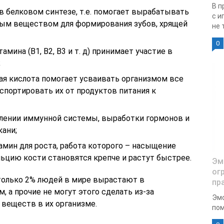
В п
в белковом синтезе, т.е. помогает вырабатывать
с и
ным веществом для формирования зубов, хрящей
не 
0
амина (В1, В2, В3 и т. д) принимает участие в
;
ая кислота помогает усваивать организмом все
спортировать их от продуктов питания к
еплении иммунной системы, выработки гормонов и
ани;
мин для роста, работа которого – насыщение
льцию кости становятся крепче и растут быстрее.
Эм
ог
только 2% людей в мире вырастают в
пр
 а прочие не могут этого сделать из-за
Эмо
 веществ в их организме.
пом