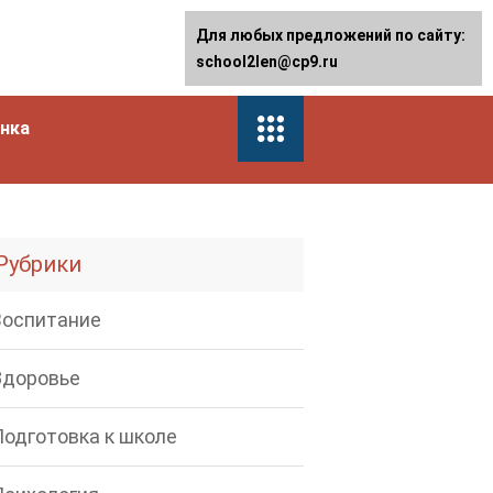
Для любых предложений по сайту:
school2len@cp9.ru
енка
Рубрики
Воспитание
Здоровье
Подготовка к школе