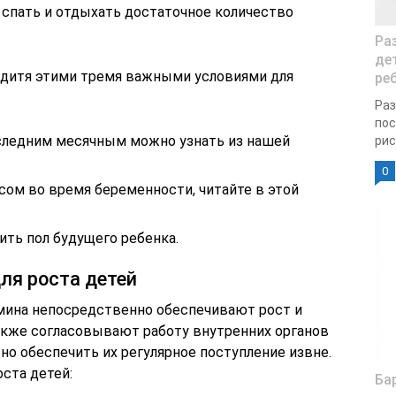
 спать и отдыхать достаточное количество
Ра
де
 дитя этими тремя важными условиями для
ре
Раз
пос
оследним месячным
можно узнать из нашей
рис
0
сом во время беременности, читайте в этой
ить пол будущего ребенка.
я роста детей
мина непосредственно обеспечивают рост и
также согласовывают работу внутренних органов
но обеспечить их регулярное поступление извне.
ста детей:
Ба