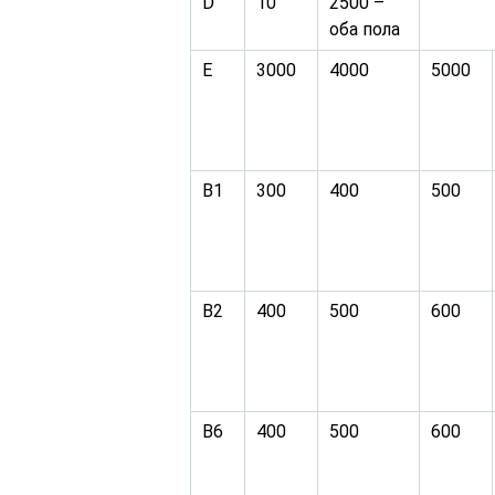
D
10
2500 –
оба пола
Е
3000
4000
5000
В1
300
400
500
В2
400
500
600
В6
400
500
600