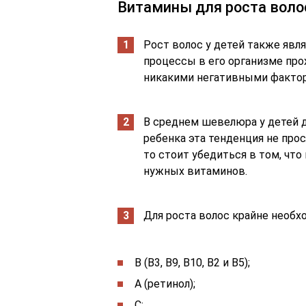
Витамины для роста волос
Рост волос у детей также явл
процессы в его организме про
никакими негативными факто
В среднем шевелюра у детей до
ребенка эта тенденция не про
то стоит убедиться в том, что
нужных витаминов.
Для роста волос крайне необ
В (В3, В9, В10, В2 и В5);
А (ретинол);
С;