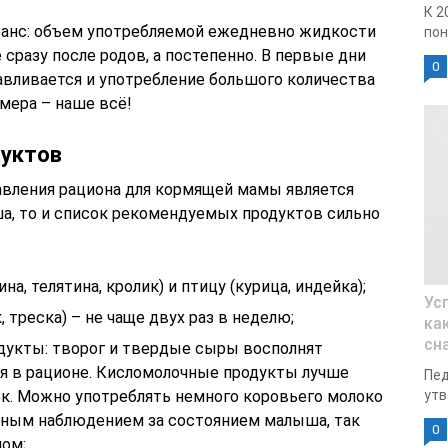
К 2
юанс: объем употребляемой ежедневно жидкости
пон
сразу после родов, а постепенно. В первые дни
0
авливается и употребление большого количества
 мера – наше всё!
дуктов
авления рациона для кормящей мамы является
а, то и список рекомендуемых продуктов сильно
а, телятина, кролик) и птицу (курица, индейка);
Ус
, треска) – не чаще двух раз в неделю;
ка
сн
дукты: творог и твердые сыры восполнят
я в рационе. Кисломолочные продукты лучше
Пед
к. Можно употреблять немного коровьего молоко
утв
льным наблюдением за состоянием малыша, так
0
ном;