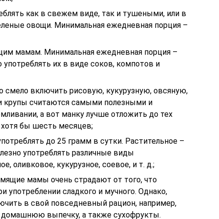
блять как в свежем виде, так и тушеными, или в
зеленые овощи. Минимальная ежедневная порция –
щим мамам. Минимальная ежедневная порция –
о употреблять их в виде соков, компотов и
о смело включить рисовую, кукурузную, овсяную,
ти крупы считаются самыми полезными и
мливании, а вот манку лучше отложить до тех
 хотя бы шесть месяцев;
потреблять до 25 грамм в сутки. Растительное –
олезно употреблять различные виды
, оливковое, кукурузное, соевое, и т. д.;
рмящие мамы очень страдают от того, что
ри употреблении сладкого и мучного. Однако,
чить в свой повседневный рацион, например,
ир домашнюю выпечку, а также сухофрукты.