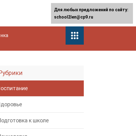
Для любых предложений по сайту:
school2len@cp9.ru
енка
Рубрики
Воспитание
Здоровье
Подготовка к школе