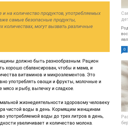
 и на количество продуктов, употребляемых
Cа
де
аже самые безопасные продукты,
х количествах, могут вызвать различные
Род
вос
явл
0
енщины должно быть разнообразным. Рацион
ь хорошо сбалансирован, чтобы и мама, и
ичества витаминов и микроэлементов. Это
вно употреблять овощи и фрукты, молочные и
мясо и рыбу, выпечку и сладкое.
рмальной жизнедеятельности здоровому человеку
тра чистой воды в день. Кормящим женщинам
во употребляемой воды до трех литров в день,
Ра
бе
дкости увеличивает и количество молока.